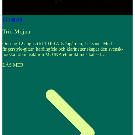
12
augusti
1
Trio Mojna
Onsdag 12 augusti kl 19.00 Alfvéngården, Leksand Med
O
fingerstyle-gitarr, hardingfela och klarinetter skapar den svensk-
e
norska folkmusiktrion MOJNA ett unikt musikaliskt…
LÄS MER