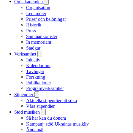
Om akademien
Organisation
Ledamöter
Priser och belöningar
Historik
Press
Sammankomster
In memoriam
Stadgar
Verksamhet
Initiativ
Kalendarium
Tävlingar
Forskning
Publikationer
Programverksamhet
Stipendier
Aktuella stipendier att söka
Våra stipendier
Stöd musiken
Så här kan du donera
Kampanj: stöd Ukrainas musikliv
Ändamål