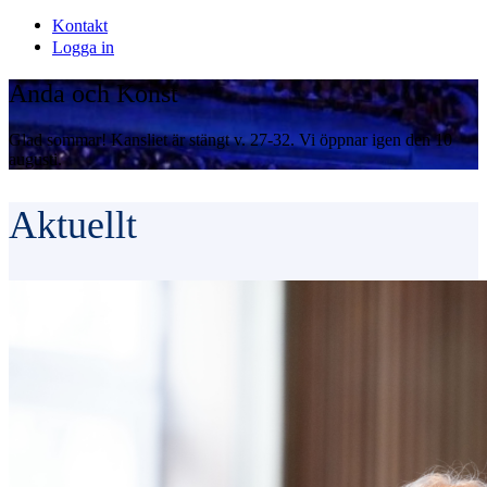
Kontakt
Logga in
Anda och Konst
Glad sommar! Kansliet är stängt v. 27-32. Vi öppnar igen den 10
augusti.
Aktuellt