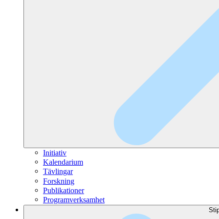
Initiativ
Kalendarium
Tävlingar
Forskning
Publikationer
Programverksamhet
Sti