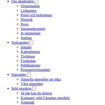
Om akademien
Organisation
Ledamöter
Priser och belöningar
Historik
Press
Sammankomster
In memoriam
Stadgar
Verksamhet
Initiativ
Kalendarium
Tävlingar
Forskning
Publikationer
Programverksamhet
Stipendier
Aktuella stipendier att söka
Våra stipendier
Stöd musiken
Så här kan du donera
Kampanj: stöd Ukrainas musikliv
Ändamål