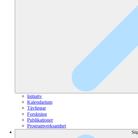
Initiativ
Kalendarium
Tävlingar
Forskning
Publikationer
Programverksamhet
Sti