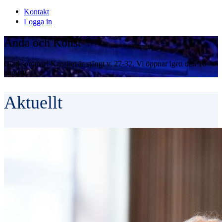
Kontakt
Logga in
Anda och Konst
Glad sommar! Kansliet är stängt v. 27-32. Vi öppnar igen den 10
augusti.
Aktuellt