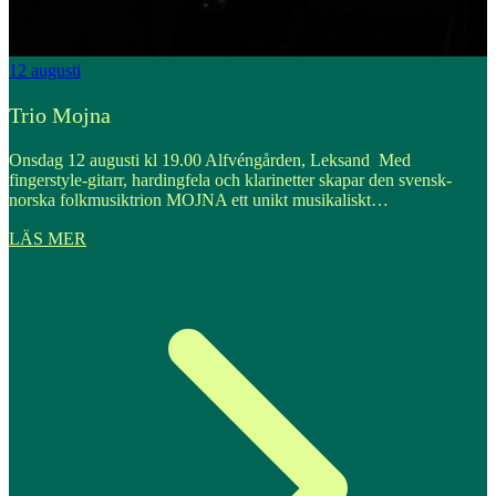
12
augusti
1
Trio Mojna
Onsdag 12 augusti kl 19.00 Alfvéngården, Leksand Med
O
fingerstyle-gitarr, hardingfela och klarinetter skapar den svensk-
e
norska folkmusiktrion MOJNA ett unikt musikaliskt…
LÄS MER