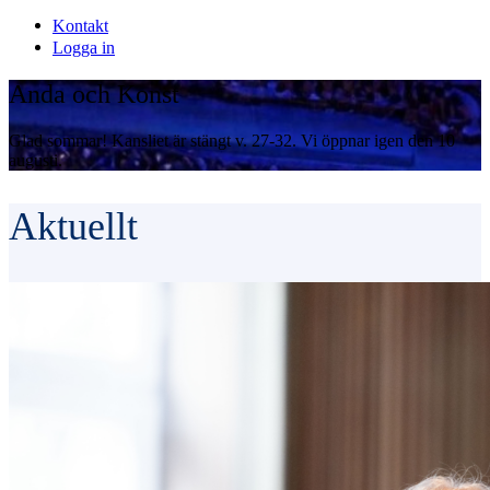
Kontakt
Logga in
Anda och Konst
Glad sommar! Kansliet är stängt v. 27-32. Vi öppnar igen den 10
augusti.
Aktuellt