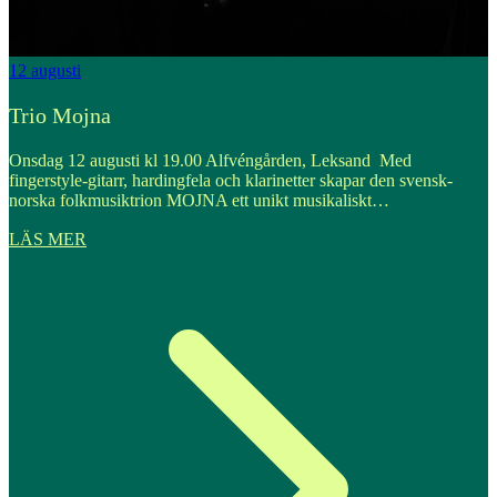
12
augusti
1
Trio Mojna
Onsdag 12 augusti kl 19.00 Alfvéngården, Leksand Med
O
fingerstyle-gitarr, hardingfela och klarinetter skapar den svensk-
e
norska folkmusiktrion MOJNA ett unikt musikaliskt…
LÄS MER