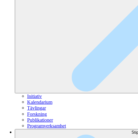
Initiativ
Kalendarium
Tävlingar
Forskning
Publikationer
Programverksamhet
Sti