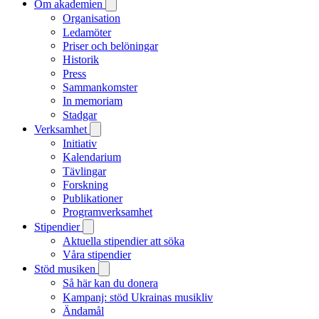
Om akademien
Organisation
Ledamöter
Priser och belöningar
Historik
Press
Sammankomster
In memoriam
Stadgar
Verksamhet
Initiativ
Kalendarium
Tävlingar
Forskning
Publikationer
Programverksamhet
Stipendier
Aktuella stipendier att söka
Våra stipendier
Stöd musiken
Så här kan du donera
Kampanj: stöd Ukrainas musikliv
Ändamål