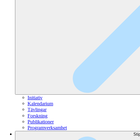
Initiativ
Kalendarium
Tävlingar
Forskning
Publikationer
Programverksamhet
Sti