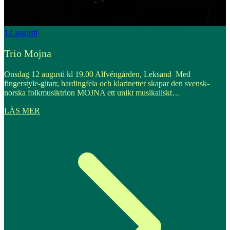
12
augusti
1
Trio Mojna
Onsdag 12 augusti kl 19.00 Alfvéngården, Leksand Med
O
fingerstyle-gitarr, hardingfela och klarinetter skapar den svensk-
e
norska folkmusiktrion MOJNA ett unikt musikaliskt…
LÄS MER