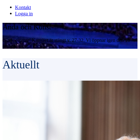
Kontakt
Logga in
Anda och Konst
Glad sommar! Kansliet är stängt v. 27-32. Vi öppnar igen den 10
augusti.
Aktuellt