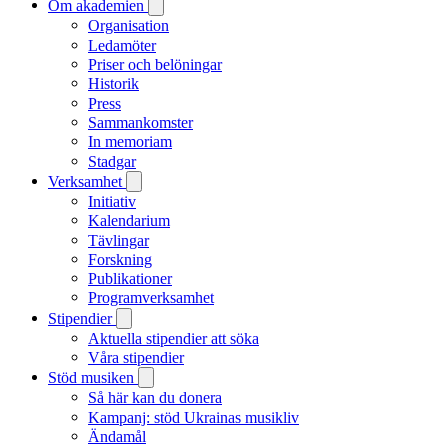
Om akademien
Organisation
Ledamöter
Priser och belöningar
Historik
Press
Sammankomster
In memoriam
Stadgar
Verksamhet
Initiativ
Kalendarium
Tävlingar
Forskning
Publikationer
Programverksamhet
Stipendier
Aktuella stipendier att söka
Våra stipendier
Stöd musiken
Så här kan du donera
Kampanj: stöd Ukrainas musikliv
Ändamål