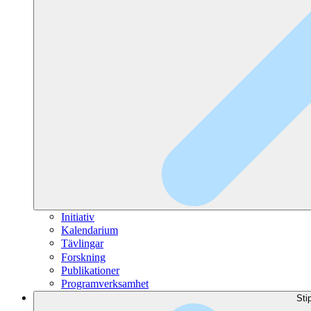
Initiativ
Kalendarium
Tävlingar
Forskning
Publikationer
Programverksamhet
Sti