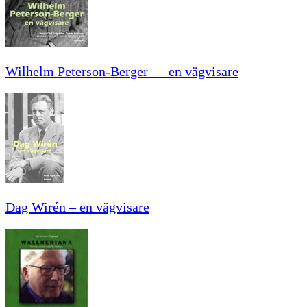
Wilhelm Peterson-Berger — en vägvisare
Dag Wirén – en vägvisare