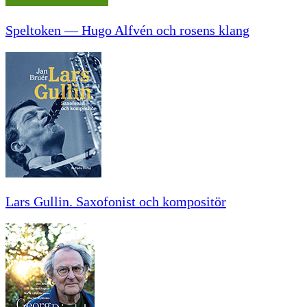
Speltoken — Hugo Alfvén och rosens klang
Lars Gullin. Saxofonist och kompositör