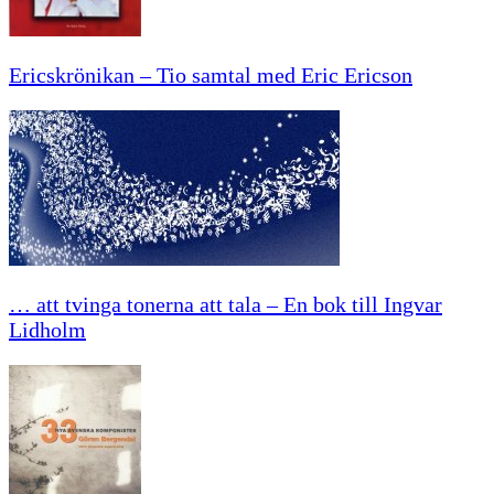
Ericskrönikan – Tio samtal med Eric Ericson
… att tvinga tonerna att tala – En bok till Ingvar
Lidholm