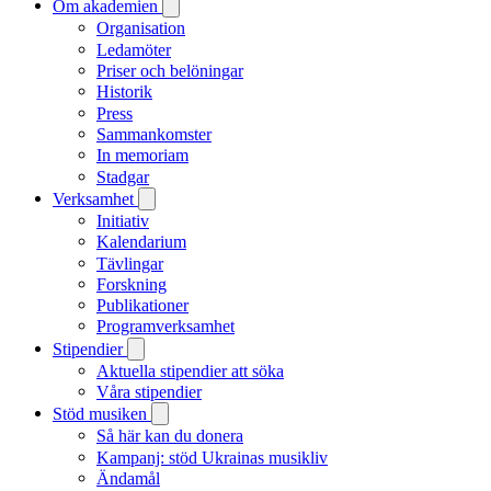
Om akademien
Organisation
Ledamöter
Priser och belöningar
Historik
Press
Sammankomster
In memoriam
Stadgar
Verksamhet
Initiativ
Kalendarium
Tävlingar
Forskning
Publikationer
Programverksamhet
Stipendier
Aktuella stipendier att söka
Våra stipendier
Stöd musiken
Så här kan du donera
Kampanj: stöd Ukrainas musikliv
Ändamål