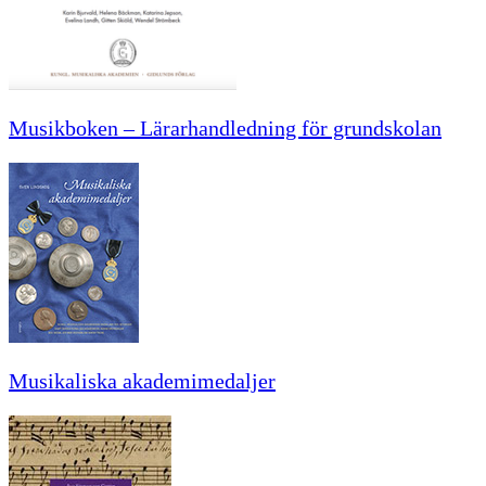
Musikboken – Lärarhandledning för grundskolan
Musikaliska akademimedaljer