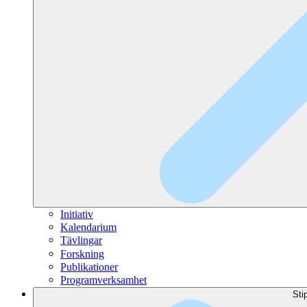
Initiativ
Kalendarium
Tävlingar
Forskning
Publikationer
Programverksamhet
Sti