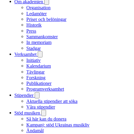
Om akademien
Organisation
Ledamöter
Priser och belöningar
Historik
Press
Sammankomster
In memoriam
Stadgar
Verksamhet
Initiativ
Kalendarium
Tävlingar
Forskning
Publikationer
Programverksamhet
Stipendier
Aktuella stipendier att söka
Våra stipendier
Stöd musiken
Så här kan du donera
Kampanj: stöd Ukrainas musikliv
Ändamål