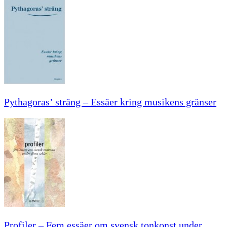
Pythagoras’ sträng – Essäer kring musikens gränser
Profiler – Fem essäer om svensk tonkonst under