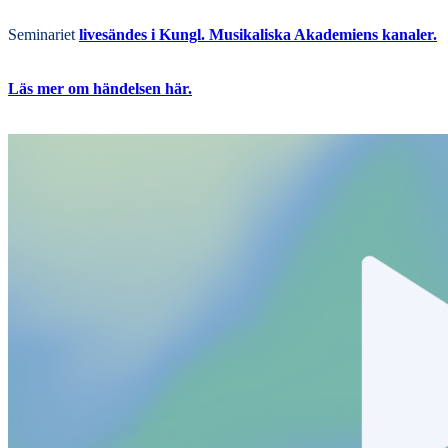
Seminariet
livesändes i Kungl. Musikaliska Akademiens kanaler.
Läs mer om händelsen här.