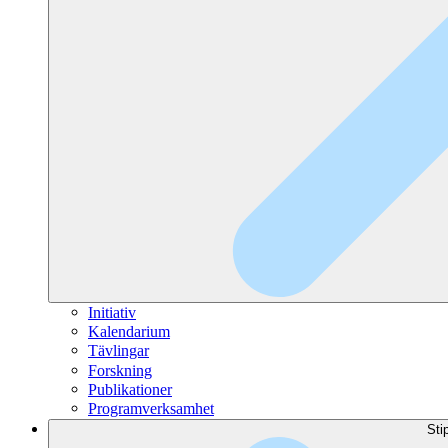
Initiativ
Kalendarium
Tävlingar
Forskning
Publikationer
Programverksamhet
Sti