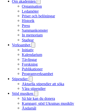
Om akademien
Organisation
Ledamöter
Priser och belöningar
Historik
Press
Sammankomster
In memoriam
Stadgar
Verksamhet
Initiativ
Kalendarium
Tävlingar
Forskning
Publikationer
Programverksamhet
Stipendier
Aktuella stipendier att söka
Våra stipendier
Stöd musiken
Så här kan du donera
Kampanj: stöd Ukrainas musikliv
Ändamål