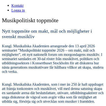
Kontakt
Logga in
Musikpolitiskt toppmöte
Nytt toppmöte om makt, mål och möjligheter i
svenskt musikliv
Kungl. Musikaliska Akademien arrangerade den 13 april 2026
seminariet ”Musikpolitiskt toppmöte 2026 – om makt, mål och
möjligheter”, ett nytt nationellt forum om morgondagens musikliv. I
seminariet samlades ett 30‑tal röster från musiklivet, politiken och
utbildningssektorn i Konserthuset Stockholm för att diskutera hur
nästa generations musikutövare får hållbara villkor att skapa, studera
och verka.​
Kungl. Musikaliska Akademien, som i mer än 250 år haft uppdraget
att främja tonkonsten och musiklivet, vill med denna satsning skapa
en samlande arena där beslutsfattare, utövare, utbildningsaktörer och
unga diskuterar de vägval som avgör vilka som får möjlighet att
utbilda sig, försörja sig och utvecklas som musiker i framtiden.​