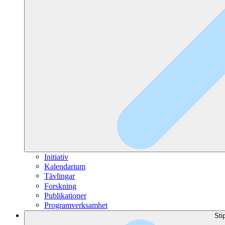
Initiativ
Kalendarium
Tävlingar
Forskning
Publikationer
Programverksamhet
Sti