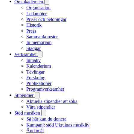
Om akademien
Organisation
Ledamöter
Priser och belöningar
Historik
Press
Sammankomster
In memoriam
Stadgar
Verksamhet
Initiativ
Kalendarium
Tävlingar
Forskning
Publikationer
Programverksamhet
Stipendier
Aktuella stipendier att söka
Våra stipendier
Stöd musiken
Så här kan du donera
Kampanj: stöd Ukrainas musikliv
Ändamål