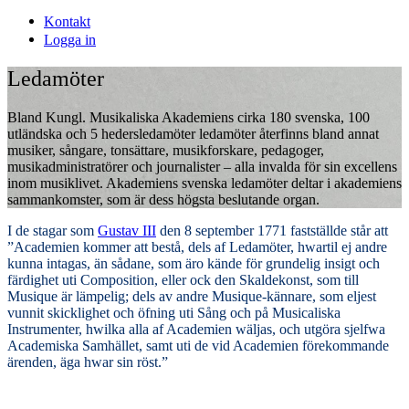
Kontakt
Logga in
Ledamöter
Bland Kungl. Musikaliska Akademiens cirka 180 svenska, 100
utländska och 5 hedersledamöter ledamöter återfinns bland annat
musiker, sångare, tonsättare, musikforskare, pedagoger,
musikadministratörer och journalister – alla invalda för sin excellens
inom musiklivet. Akademiens svenska ledamöter deltar i akademiens
sammankomster, som är dess högsta beslutande organ.
I de stagar som
Gustav III
den 8 september 1771 fastställde står att
”Academien kommer att bestå, dels af Ledamöter, hwartil ej andre
kunna intagas, än sådane, som äro kände för grundelig insigt och
färdighet uti Composition, eller ock den Skaldekonst, som till
Musique är lämpelig; dels av andre Musique-kännare, som eljest
vunnit skicklighet och öfning uti Sång och på Musicaliska
Instrumenter, hwilka alla af Academien wäljas, och utgöra sjelfwa
Academiska Samhället, samt uti de vid Academien förekommande
ärenden, äga hwar sin röst.”