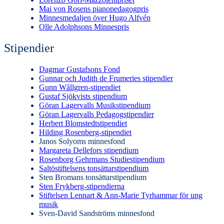
Mai von Rosens pianopedagogpris
Minnesmedaljen över Hugo Alfvén
Olle Adolphsons Minnespris
Stipendier
Dagmar Gustafsons Fond
Gunnar och Judith de Frumeries stipendier
Gunn Wållgren-stipendiet
Gustaf Sjökvists stipendium
Göran Lagervalls Musikstipendium
Göran Lagervalls Pedagogstipendier
Herbert Blomstedtstipendiet
Hilding Rosenberg-stipendiet
Janos Solyoms minnesfond
Margareta Dellefors stipendium
Rosenborg Gehrmans Studiestipendium
Saltöstiftelsens tonsättarstipendium
Sten Bromans tonsättarstipendium
Sten Frykberg-stipendierna
Stiftelsen Lennart & Ann-Marie Tyrhammar för ung
musik
Sven-David Sandströms minnesfond