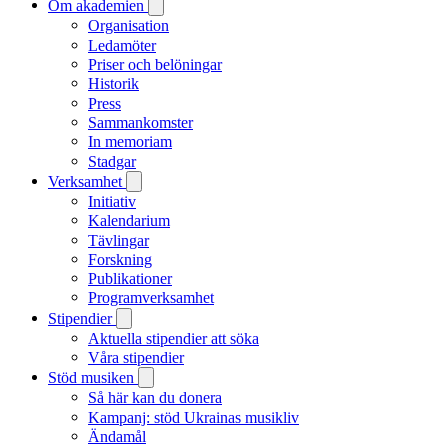
Om akademien
Organisation
Ledamöter
Priser och belöningar
Historik
Press
Sammankomster
In memoriam
Stadgar
Verksamhet
Initiativ
Kalendarium
Tävlingar
Forskning
Publikationer
Programverksamhet
Stipendier
Aktuella stipendier att söka
Våra stipendier
Stöd musiken
Så här kan du donera
Kampanj: stöd Ukrainas musikliv
Ändamål