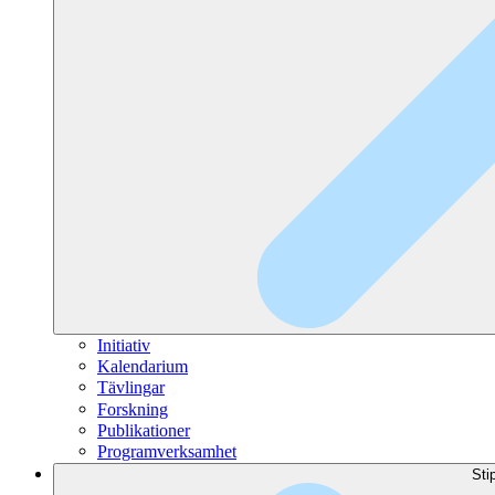
Initiativ
Kalendarium
Tävlingar
Forskning
Publikationer
Programverksamhet
Sti