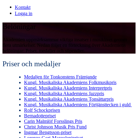
Kontakt
Logga in
Belöningar
Akademien uppmärksammar viktiga insatser i musiklivet genom
flera utmärkelser. Nedan följer en förteckning över Akademiens
belöningar: Priser, medaljer och stipendier.
Priser och medaljer
Medaljen för Tonkonstens Främjande
Kungl. Musikaliska Akademiens Folkmusikpris
Kungl. Musikaliska Akademiens Interpretpris
Kungl. Musikaliska Akademiens Jazzpris
Kungl. Musikaliska Akademiens Tonsättarpris
Kungl. Musikaliska Akademiens Förtjänsttecken i guld
Rolf Schockprisen
Bernadottepriset
Carin Malmlöf Forsslings Pris
Christ Johnson Musik Pris Fund
Ingmar Bengtsson-priset
Lorenzo Gori-Mazzolenipriset