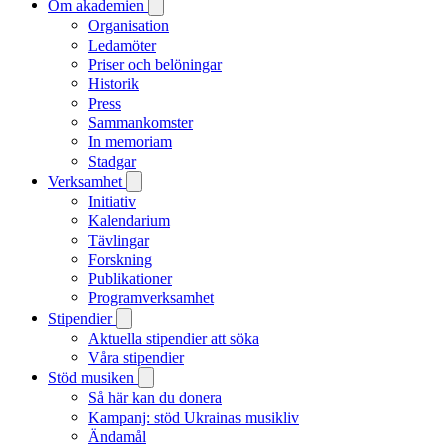
Om akademien
Organisation
Ledamöter
Priser och belöningar
Historik
Press
Sammankomster
In memoriam
Stadgar
Verksamhet
Initiativ
Kalendarium
Tävlingar
Forskning
Publikationer
Programverksamhet
Stipendier
Aktuella stipendier att söka
Våra stipendier
Stöd musiken
Så här kan du donera
Kampanj: stöd Ukrainas musikliv
Ändamål