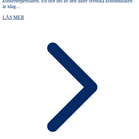
konsertrepertoaren. En stor del av den äldre svenska konstmusiken
är idag…
LÄS MER