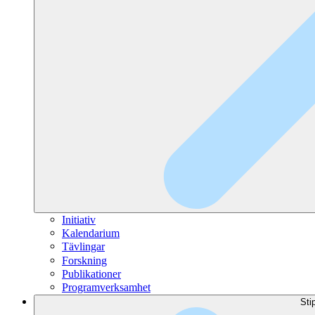
Initiativ
Kalendarium
Tävlingar
Forskning
Publikationer
Programverksamhet
Sti