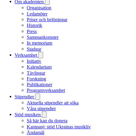
Om akademien
Organisation
Ledamöter
Priser och belöningar
Historik
Press
Sammankomster
In memoriam
Stadgar
Verksamhet
Initiativ
Kalendarium
Tävlingar
Forskning
Publikationer
Programverksamhet
Stipendier
Aktuella stipendier att söka
Våra stipendier
Stöd musiken
Så här kan du donera
Kampanj: stöd Ukrainas musikliv
Ändamål