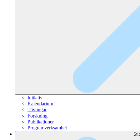
Initiativ
Kalendarium
Tävlingar
Forskning
Publikationer
Programverksamhet
Sti