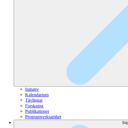
Initiativ
Kalendarium
Tävlingar
Forskning
Publikationer
Programverksamhet
Sti