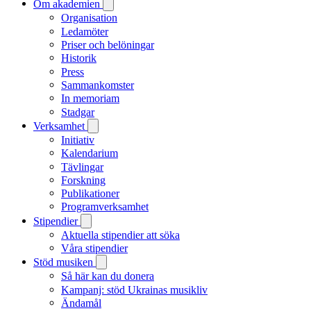
Om akademien
Organisation
Ledamöter
Priser och belöningar
Historik
Press
Sammankomster
In memoriam
Stadgar
Verksamhet
Initiativ
Kalendarium
Tävlingar
Forskning
Publikationer
Programverksamhet
Stipendier
Aktuella stipendier att söka
Våra stipendier
Stöd musiken
Så här kan du donera
Kampanj: stöd Ukrainas musikliv
Ändamål