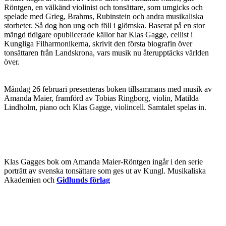
Röntgen, en välkänd violinist och tonsättare, som umgicks och
spelade med Grieg, Brahms, Rubinstein och andra musikaliska
storheter. Så dog hon ung och föll i glömska. Baserat på en stor
mängd tidigare opublicerade källor har Klas Gagge, cellist i
Kungliga Filharmonikerna, skrivit den första biografin över
tonsättaren från Landskrona, vars musik nu återupptäcks världen
över.
Måndag 26 februari presenteras boken tillsammans med musik av
Amanda Maier, framförd av Tobias Ringborg, violin, Matilda
Lindholm, piano och Klas Gagge, violincell. Samtalet spelas in.
Klas Gagges bok om Amanda Maier-Röntgen ingår i den serie
porträtt av svenska tonsättare som ges ut av Kungl. Musikaliska
Akademien och
Gidlunds förlag