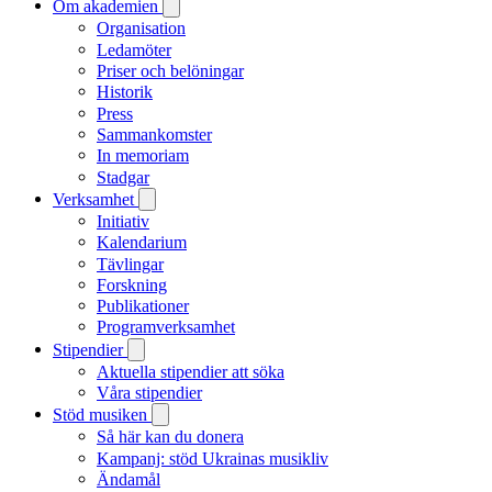
Om akademien
Organisation
Ledamöter
Priser och belöningar
Historik
Press
Sammankomster
In memoriam
Stadgar
Verksamhet
Initiativ
Kalendarium
Tävlingar
Forskning
Publikationer
Programverksamhet
Stipendier
Aktuella stipendier att söka
Våra stipendier
Stöd musiken
Så här kan du donera
Kampanj: stöd Ukrainas musikliv
Ändamål