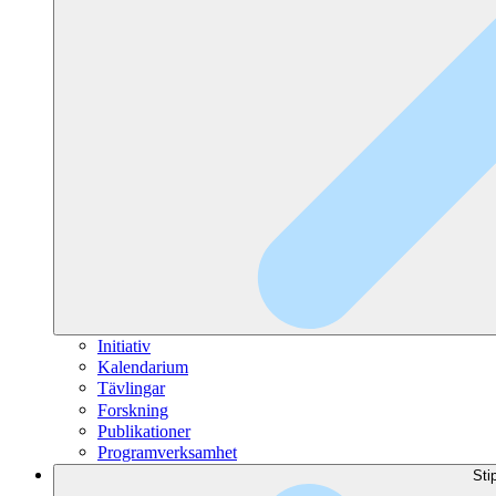
Initiativ
Kalendarium
Tävlingar
Forskning
Publikationer
Programverksamhet
Sti