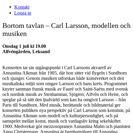
Kontakt
Logga in
Bortom tavlan – Carl Larsson, modellen och
musiken
Onsdag 1 juli kl 19.00
Alfvéngården, Leksand
Konserten tar sin utgångspunkt i Carl Larssons akvarell av
Annastina Alkman från 1905, där hon sitter vid flygeln i Sundborn
och sjunger. Genom musiken utforskas både konstverket och den
musikaliska miljö som omgav Larsson och hans krets. Programmet
knyter samman fransk musik av Fauré och Saint-Saëns med svensk
och nordisk musik av Stenhammar, Sjögren, Alfvén och Heise, och
speglar på så sätt den ljudvärld som kan ha omgivit Larsson – från
Paris till Sundborn. Med musik, berättande och bildmaterial ger
konserten publiken nya perspektiv på Carl Larsson som konstnär, på
Annastina Alkman som modell och kulturpersonlighet, och på
samspelet mellan konst, musik och vardagsliv kring sekelskiftet
1900. Medverkar gör mezzosopranen Annastina Malm och pianisten
Anna Christensson. Annastina är barnbarnsbarn till Annastina