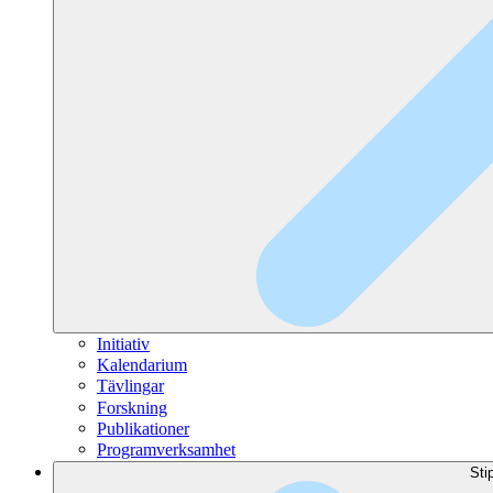
Initiativ
Kalendarium
Tävlingar
Forskning
Publikationer
Programverksamhet
Sti