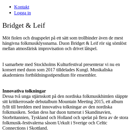
Kontakt
Logga in
Bridget & Leif
Möt fiolen och dragspelet på ett sätt som trollbinder även de mest
hängivna folkmusiklyssnarna. Duon Bridget & Leif rör sig sömlöst
mellan atmosfärisk improvisation och drivet låtspel.
I samarbete med Stockholms Kulturfestival presenterar vi nu en
konsert med duon som 2017 tilldelades Kungl. Musikaliska
akademiens fortbildningsstipendium för ensembler.
Innovativa tolkningar
Dessa två unga stjärnskott på den nordiska folkmusikhimlen släppte
sitt kritikerrosade debutalbum Mountain Meeting 2015, ett album
fyllt till bredden med innovativa tolkningar av den nordiska
folkmusiken. Sedan dess har duon turnerat i Skandinavien,
Storbritannien, Tyskland och Holland och spelat på flera av de stora
folkmusik-festivalerna såsom Urkult i Sverige och Celtic
Connections i Skottland.