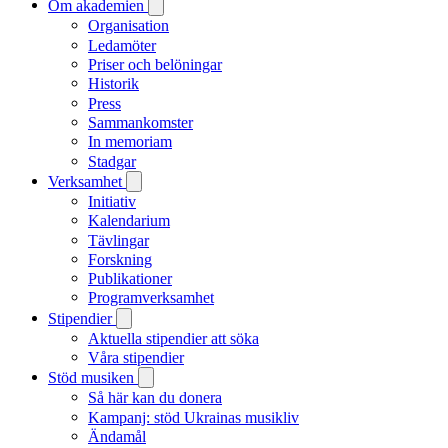
Om akademien
Organisation
Ledamöter
Priser och belöningar
Historik
Press
Sammankomster
In memoriam
Stadgar
Verksamhet
Initiativ
Kalendarium
Tävlingar
Forskning
Publikationer
Programverksamhet
Stipendier
Aktuella stipendier att söka
Våra stipendier
Stöd musiken
Så här kan du donera
Kampanj: stöd Ukrainas musikliv
Ändamål