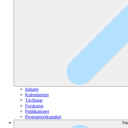
Initiativ
Kalendarium
Tävlingar
Forskning
Publikationer
Programverksamhet
Sti