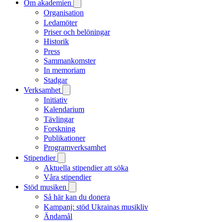
Om akademien
Organisation
Ledamöter
Priser och belöningar
Historik
Press
Sammankomster
In memoriam
Stadgar
Verksamhet
Initiativ
Kalendarium
Tävlingar
Forskning
Publikationer
Programverksamhet
Stipendier
Aktuella stipendier att söka
Våra stipendier
Stöd musiken
Så här kan du donera
Kampanj: stöd Ukrainas musikliv
Ändamål