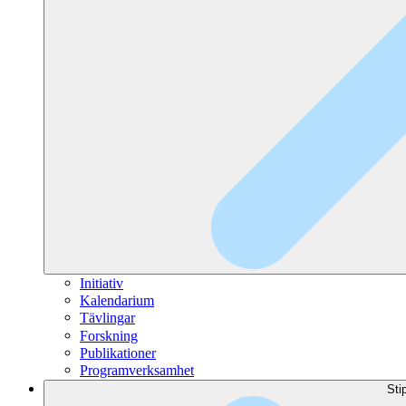
Initiativ
Kalendarium
Tävlingar
Forskning
Publikationer
Programverksamhet
Sti