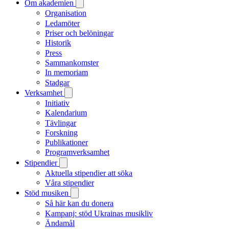
Om akademien
Organisation
Ledamöter
Priser och belöningar
Historik
Press
Sammankomster
In memoriam
Stadgar
Verksamhet
Initiativ
Kalendarium
Tävlingar
Forskning
Publikationer
Programverksamhet
Stipendier
Aktuella stipendier att söka
Våra stipendier
Stöd musiken
Så här kan du donera
Kampanj: stöd Ukrainas musikliv
Ändamål