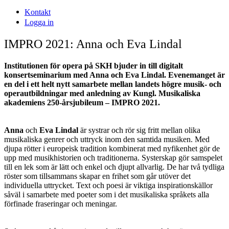
Kontakt
Logga in
IMPRO 2021: Anna och Eva Lindal
Institutionen för opera på SKH bjuder in till digitalt
konsertseminarium med Anna och Eva Lindal. Evenemanget är
en del i ett helt nytt samarbete mellan landets högre musik- och
operautbildningar med anledning av Kungl. Musikaliska
akademiens 250-årsjubileum – IMPRO 2021.
Anna
och
Eva Lindal
är systrar och rör sig fritt mellan olika
musikaliska genrer och uttryck inom den samtida musiken. Med
djupa rötter i europeisk tradition kombinerat med nyfikenhet gör de
upp med musikhistorien och traditionerna. Systerskap gör samspelet
till en lek som är lätt och enkel och djupt allvarlig. De har två tydliga
röster som tillsammans skapar en frihet som går utöver det
individuella uttrycket. Text och poesi är viktiga inspirationskällor
såväl i samarbete med poeter som i det musikaliska språkets alla
förfinade fraseringar och meningar.