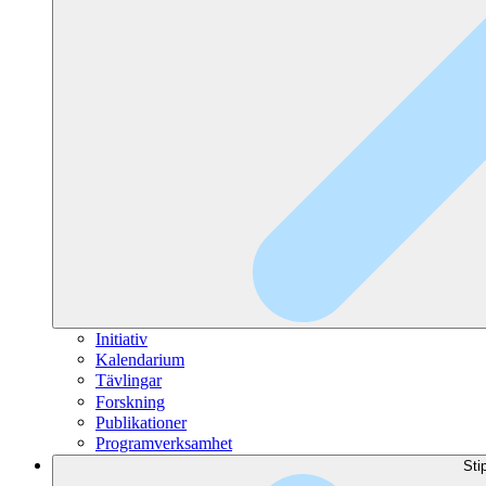
Initiativ
Kalendarium
Tävlingar
Forskning
Publikationer
Programverksamhet
Sti