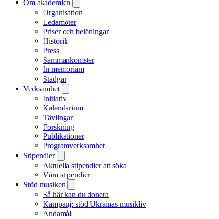
Om akademien
Organisation
Ledamöter
Priser och belöningar
Historik
Press
Sammankomster
In memoriam
Stadgar
Verksamhet
Initiativ
Kalendarium
Tävlingar
Forskning
Publikationer
Programverksamhet
Stipendier
Aktuella stipendier att söka
Våra stipendier
Stöd musiken
Så här kan du donera
Kampanj: stöd Ukrainas musikliv
Ändamål