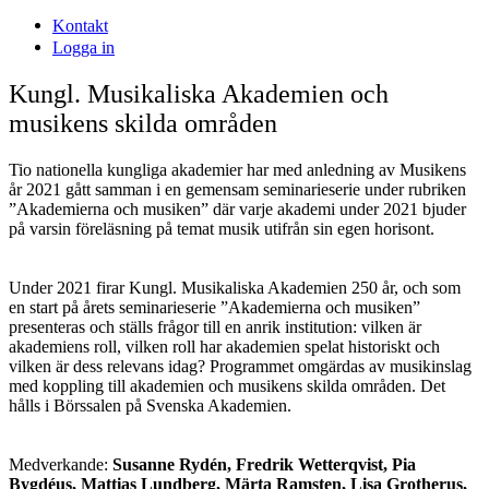
Kontakt
Logga in
Kungl. Musikaliska Akademien och
musikens skilda områden
Tio nationella kungliga akademier har med anledning av Musikens
år 2021 gått samman i en gemensam seminarieserie under rubriken
”Akademierna och musiken” där varje akademi under 2021 bjuder
på varsin föreläsning på temat musik utifrån sin egen horisont.
Under 2021 firar Kungl. Musikaliska Akademien 250 år, och som
en start på årets seminarieserie ”Akademierna och musiken”
presenteras och ställs frågor till en anrik institution: vilken är
akademiens roll, vilken roll har akademien spelat historiskt och
vilken är dess relevans idag? Programmet omgärdas av musikinslag
med koppling till akademien och musikens skilda områden. Det
hålls i Börssalen på Svenska Akademien.
Medverkande:
Susanne Rydén, Fredrik Wetterqvist, Pia
Bygdéus, Mattias Lundberg, Märta Ramsten, Lisa Grotherus,