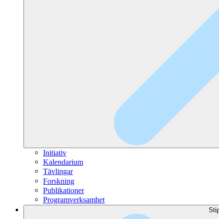
Initiativ
Kalendarium
Tävlingar
Forskning
Publikationer
Programverksamhet
Sti