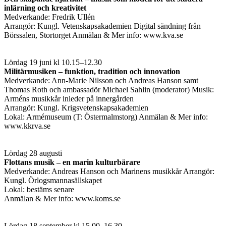
inlärning och kreativitet
Medverkande: Fredrik Ullén
Arrangör: Kungl. Vetenskapsakademien Digital sändning från
Börssalen, Stortorget Anmälan & Mer info: www.kva.se
Lördag 19 juni kl 10.15–12.30
Militärmusiken – funktion, tradition och innovation
Medverkande: Ann-Marie Nilsson och Andreas Hanson samt
Thomas Roth och ambassadör Michael Sahlin (moderator) Musik:
Arméns musikkår inleder på innergården
Arrangör: Kungl. Krigsvetenskapsakademien
Lokal: Armémuseum (T: Östermalmstorg) Anmälan & Mer info:
www.kkrva.se
Lördag 28 augusti
Flottans musik – en marin kulturbärare
Medverkande: Andreas Hanson och Marinens musikkår Arrangör:
Kungl. Örlogsmannasällskapet
Lokal: bestäms senare
Anmälan & Mer info: www.koms.se
Lördag 18 september kl 15.00–16.30