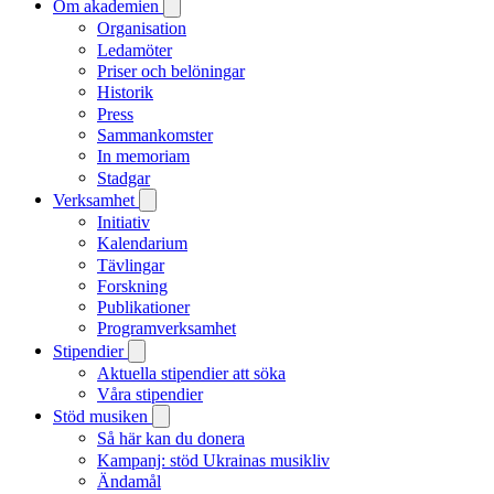
Om akademien
Organisation
Ledamöter
Priser och belöningar
Historik
Press
Sammankomster
In memoriam
Stadgar
Verksamhet
Initiativ
Kalendarium
Tävlingar
Forskning
Publikationer
Programverksamhet
Stipendier
Aktuella stipendier att söka
Våra stipendier
Stöd musiken
Så här kan du donera
Kampanj: stöd Ukrainas musikliv
Ändamål