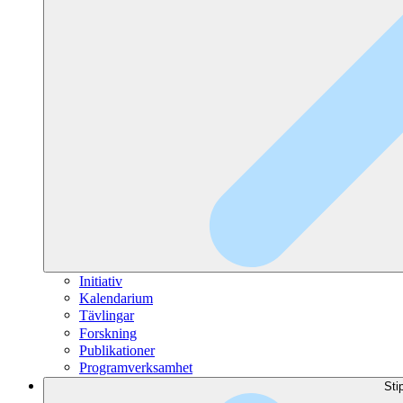
Initiativ
Kalendarium
Tävlingar
Forskning
Publikationer
Programverksamhet
Sti