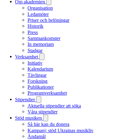
Om akademien
Organisation
Ledamöter
Priser och belöningar
Historik
Press
Sammankomster
In memoriam
Stadgar
Verksamhet
Initiativ
Kalendarium
Tävlingar
Forskning
Publikationer
Programverksamhet
Stipendier
Aktuella stipendier att söka
Våra stipendier
Stöd musiken
Så här kan du donera
Kampanj: stöd Ukrainas musikliv
Ändamål