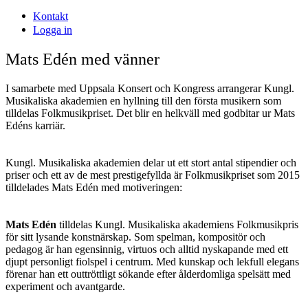
Kontakt
Logga in
Mats Edén med vänner
I samarbete med Uppsala Konsert och Kongress arrangerar Kungl.
Musikaliska akademien en hyllning till den första musikern som
tilldelas Folkmusikpriset. Det blir en helkväll med godbitar ur Mats
Edéns karriär.
Kungl. Musikaliska akademien delar ut ett stort antal stipendier och
priser och ett av de mest prestigefyllda är Folkmusikpriset som 2015
tilldelades Mats Edén med motiveringen:
Mats Edén
tilldelas Kungl. Musikaliska akademiens Folkmusikpris
för sitt lysande konstnärskap. Som spelman, kompositör och
pedagog är han egensinnig, virtuos och alltid nyskapande med ett
djupt personligt fiolspel i centrum. Med kunskap och lekfull elegans
förenar han ett outtröttligt sökande efter ålderdomliga spelsätt med
experiment och avantgarde.