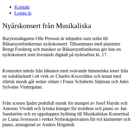
Kontakt
Logga in
Nyårskonsert från Musikaliska
Barytonsångaren Olle Persson är inbjuden som solist till
Blåsarsymfonikernas nyårskonsert. Tillsammans med pianisten
Bengt Forsberg och musiker ur Blåsarsymfonikerna ger han en
nyårskonsert som livesänds digitalt på nyårsafton kl. 17.
Konserten inleds från läktaren med svävande himmelska toner från
en soloklarinett i ett verk av Charles Kocechlins och temat med
sfärisk musik går sedan vidare i Franz Schuberts Stjärnan och Jules
Sylvains Vintergatan.
Från scenen ljuder praktfull musik för trumpet av Josef Haydn och
Antonio Vivaldi och lyriska klanger för trombon och piano av Jan
Sandström och en uppsluppen hyllning till Musikaliskas Konsertsal
av Liana Svensson i verket Nybrokajenvalsen för två klarinetter och
piano, arrangerad av Anders Högstedt.