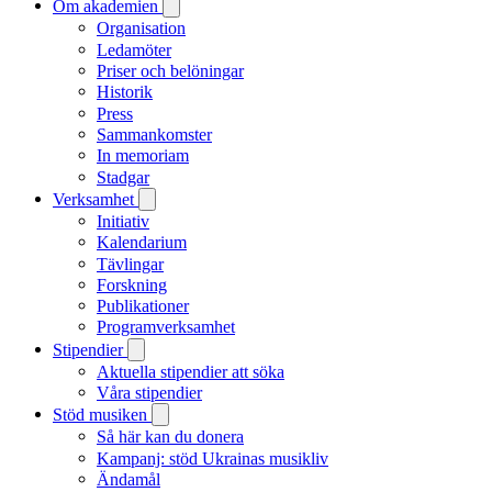
Om akademien
Organisation
Ledamöter
Priser och belöningar
Historik
Press
Sammankomster
In memoriam
Stadgar
Verksamhet
Initiativ
Kalendarium
Tävlingar
Forskning
Publikationer
Programverksamhet
Stipendier
Aktuella stipendier att söka
Våra stipendier
Stöd musiken
Så här kan du donera
Kampanj: stöd Ukrainas musikliv
Ändamål