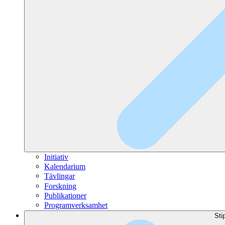
Initiativ
Kalendarium
Tävlingar
Forskning
Publikationer
Programverksamhet
Sti