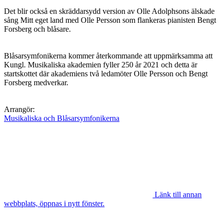
Det blir också en skräddarsydd version av Olle Adolphsons älskade
sång Mitt eget land med Olle Persson som flankeras pianisten Bengt
Forsberg och blåsare.
Blåsarsymfonikerna kommer återkommande att uppmärksamma att
Kungl. Musikaliska akademien fyller 250 år 2021 och detta är
startskottet där akademiens två ledamöter Olle Persson och Bengt
Forsberg medverkar.
Arrangör:
Musikaliska och Blåsarsymfonikerna
Länk till annan
webbplats, öppnas i nytt fönster.