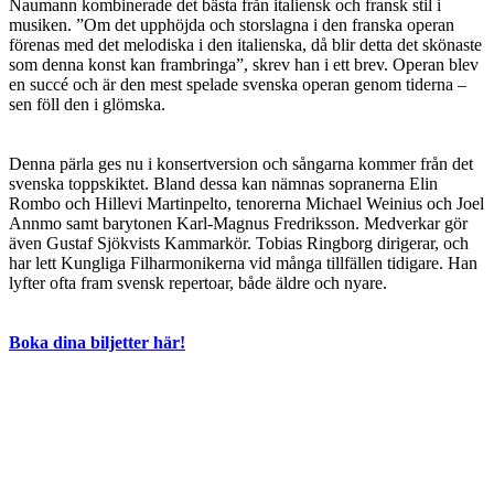
Naumann kombinerade det bästa från italiensk och fransk stil i
musiken. ”Om det upphöjda och storslagna i den franska operan
förenas med det melodiska i den italienska, då blir detta det skönaste
som denna konst kan frambringa”, skrev han i ett brev. Operan blev
en succé och är den mest spelade svenska operan genom tiderna –
sen föll den i glömska.
Denna pärla ges nu i konsertversion och sångarna kommer från det
svenska toppskiktet. Bland dessa kan nämnas sopranerna Elin
Rombo och Hillevi Martinpelto, tenorerna Michael Weinius och Joel
Annmo samt barytonen Karl-Magnus Fredriksson. Medverkar gör
även Gustaf Sjökvists Kammarkör. Tobias Ringborg dirigerar, och
har lett Kungliga Filharmonikerna vid många tillfällen tidigare. Han
lyfter ofta fram svensk repertoar, både äldre och nyare.
Boka dina biljetter här!