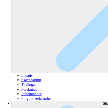
Initiativ
Kalendarium
Tävlingar
Forskning
Publikationer
Programverksamhet
Sti