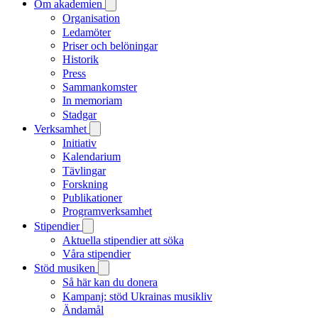
Om akademien
Organisation
Ledamöter
Priser och belöningar
Historik
Press
Sammankomster
In memoriam
Stadgar
Verksamhet
Initiativ
Kalendarium
Tävlingar
Forskning
Publikationer
Programverksamhet
Stipendier
Aktuella stipendier att söka
Våra stipendier
Stöd musiken
Så här kan du donera
Kampanj: stöd Ukrainas musikliv
Ändamål