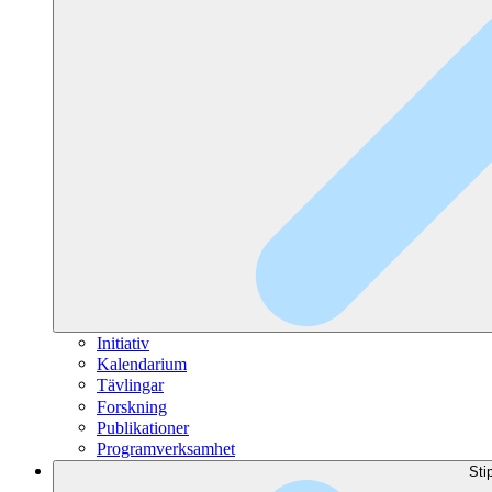
Initiativ
Kalendarium
Tävlingar
Forskning
Publikationer
Programverksamhet
Sti