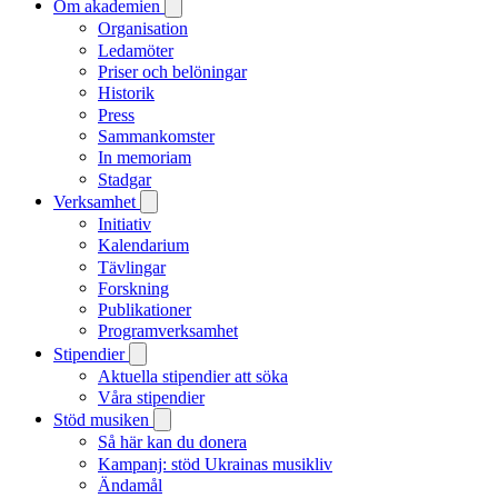
Om akademien
Organisation
Ledamöter
Priser och belöningar
Historik
Press
Sammankomster
In memoriam
Stadgar
Verksamhet
Initiativ
Kalendarium
Tävlingar
Forskning
Publikationer
Programverksamhet
Stipendier
Aktuella stipendier att söka
Våra stipendier
Stöd musiken
Så här kan du donera
Kampanj: stöd Ukrainas musikliv
Ändamål