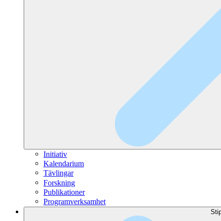
Initiativ
Kalendarium
Tävlingar
Forskning
Publikationer
Programverksamhet
Sti