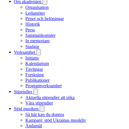
Om akademien
Organisation
Ledamöter
Priser och belöningar
Historik
Press
Sammankomster
In memoriam
Stadgar
Verksamhet
Initiativ
Kalendarium
Tävlingar
Forskning
Publikationer
Programverksamhet
Stipendier
Aktuella stipendier att söka
Våra stipendier
Stöd musiken
Så här kan du donera
Kampanj: stöd Ukrainas musikliv
Ändamål