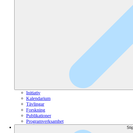
Initiativ
Kalendarium
Tävlingar
Forskning
Publikationer
Programverksamhet
Sti