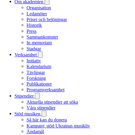
Om akademien
Organisation
Ledamöter
Priser och belöningar
Historik
Press
Sammankomster
In memoriam
Stadgar
Verksamhet
Initiativ
Kalendarium
Tävlingar
Forskning
Publikationer
Programverksamhet
Stipendier
Aktuella stipendier att söka
Våra stipendier
Stöd musiken
Så här kan du donera
Kampanj: stöd Ukrainas musikliv
Ändamål