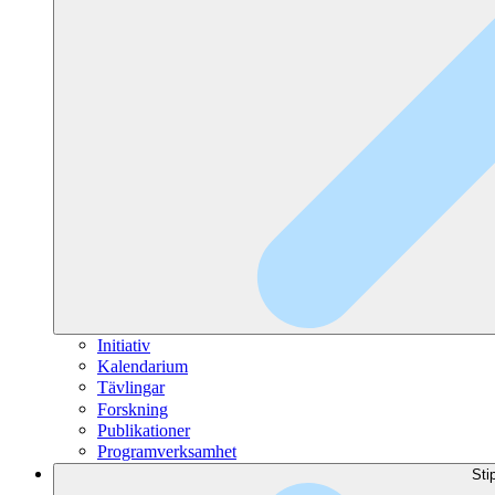
Initiativ
Kalendarium
Tävlingar
Forskning
Publikationer
Programverksamhet
Sti