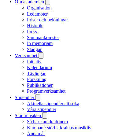
Om akademien
Organisation
Ledamöter
Priser och belöningar
Historik
Press
Sammankomster
In memoriam
Stadgar
Verksamhet
Initiativ
Kalendarium
Tävlingar
Forskning
Publikationer
Programverksamhet
Stipendier
Aktuella stipendier att söka
Våra stipendier
Stöd musiken
Så här kan du donera
Kampanj: stöd Ukrainas musikliv
Ändamål