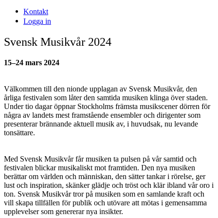
Kontakt
Logga in
Svensk Musikvår 2024
15–24 mars 2024
Välkommen till den nionde upplagan av Svensk Musikvår, den
årliga festivalen som låter den samtida musiken klinga över staden.
Under tio dagar öppnar Stockholms främsta musikscener dörren för
några av landets mest framstående ensembler och dirigenter som
presenterar brännande aktuell musik av, i huvudsak, nu levande
tonsättare.
Med Svensk Musikvår får musiken ta pulsen på vår samtid och
festivalen blickar musikaliskt mot framtiden. Den nya musiken
berättar om världen och människan, den sätter tankar i rörelse, ger
lust och inspiration, skänker glädje och tröst och klär ibland vår oro i
ton. Svensk Musikvår tror på musiken som en samlande kraft och
vill skapa tillfällen för publik och utövare att mötas i gemensamma
upplevelser som genererar nya insikter.