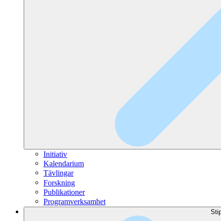
Initiativ
Kalendarium
Tävlingar
Forskning
Publikationer
Programverksamhet
Sti