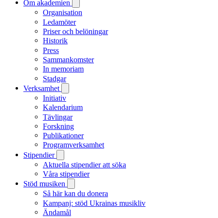
Om akademien
Organisation
Ledamöter
Priser och belöningar
Historik
Press
Sammankomster
In memoriam
Stadgar
Verksamhet
Initiativ
Kalendarium
Tävlingar
Forskning
Publikationer
Programverksamhet
Stipendier
Aktuella stipendier att söka
Våra stipendier
Stöd musiken
Så här kan du donera
Kampanj: stöd Ukrainas musikliv
Ändamål