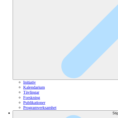
Initiativ
Kalendarium
Tävlingar
Forskning
Publikationer
Programverksamhet
Sti