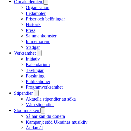
Om akademien
Organisation
Ledamöter
Priser och belöningar
Historik
Press
Sammankomster
In memoriam
Stadgar
Verksamhet
Initiativ
Kalendarium
Tävlingar
Forskning
Publikationer
Programverksamhet
Stipendier
Aktuella stipendier att söka
Våra stipendier
Stöd musiken
Så här kan du donera
Kampanj: stöd Ukrainas musikliv
Ändamål