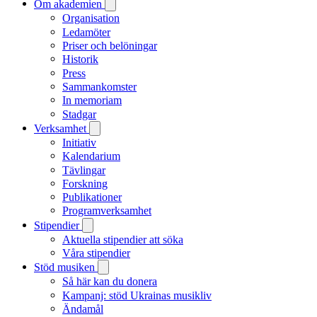
Om akademien
Organisation
Ledamöter
Priser och belöningar
Historik
Press
Sammankomster
In memoriam
Stadgar
Verksamhet
Initiativ
Kalendarium
Tävlingar
Forskning
Publikationer
Programverksamhet
Stipendier
Aktuella stipendier att söka
Våra stipendier
Stöd musiken
Så här kan du donera
Kampanj: stöd Ukrainas musikliv
Ändamål