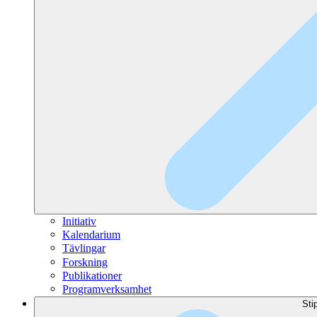
Initiativ
Kalendarium
Tävlingar
Forskning
Publikationer
Programverksamhet
Sti