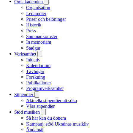
Om akademien
Organisation
Ledamöter
Priser och belöningar
Historik
Press
Sammankomster
In memoriam
Stadgar
Verksamhet
Initiativ
Kalendarium
Tävlingar
Forskning
Publikationer
Programverksamhet
Stipendier
Aktuella stipendier att söka
Våra stipendier
Stöd musiken
Så här kan du donera
Kampanj: stöd Ukrainas musikliv
Ändamål