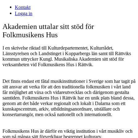
Kontakt
Logga in
Akademien uttalar sitt stöd för
Folkmusikens Hus
I en skrivelse riktad till Kulturdepartementet, Kulturrådet,
Länsstyrelsen och Landstinget i Kopparbergs län samt till Rättviks
kommun uttrycker Kungl. Musikaliska Akademien sitt stöd för
verksamheten vid Folkmusikens Hus i Rättvik.
Det finns endast ett fåtal musikinstitutioner i Sverige som har tagit på
sitt ansvar att verka för att den traditionella folkmusiken i vårt land
får möjlighet att växa och vidareutvecklas och därigenom gestalta
samtiden. Folkmusikens Hus i Rättvik har en unik plats bland dessa,
genom att det både verkar regionalt och lokalt i Dalarna som ett
kunskapscentrum, arkiv, utbildningsanordnare, utställare och
konsertarrangör, men också nationellt och internationellt.
Folkmusikens Hus är därför en viktig institution i vårt musikliv och
som på många sätt förverkligar begreppet kulturarv.