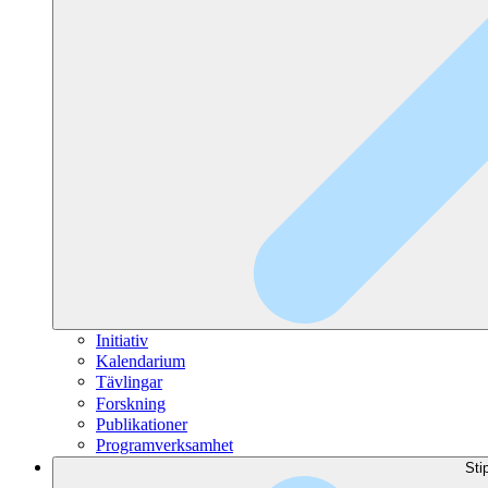
Initiativ
Kalendarium
Tävlingar
Forskning
Publikationer
Programverksamhet
Sti