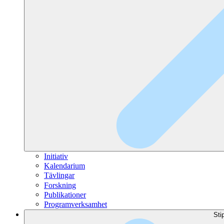
Initiativ
Kalendarium
Tävlingar
Forskning
Publikationer
Programverksamhet
Sti