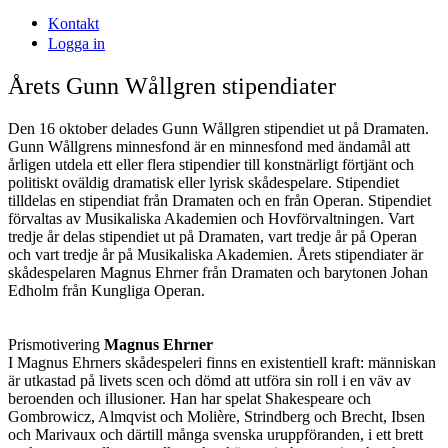
Kontakt
Logga in
Årets Gunn Wållgren stipendiater
Den 16 oktober delades Gunn Wållgren stipendiet ut på Dramaten.
Gunn Wållgrens minnesfond är en minnesfond med ändamål att
årligen utdela ett eller flera stipendier till konstnärligt förtjänt och
politiskt oväldig dramatisk eller lyrisk skådespelare. Stipendiet
tilldelas en stipendiat från Dramaten och en från Operan. Stipendiet
förvaltas av Musikaliska Akademien och Hovförvaltningen. Vart
tredje år delas stipendiet ut på Dramaten, vart tredje år på Operan
och vart tredje år på Musikaliska Akademien. Årets stipendiater är
skådespelaren Magnus Ehrner från Dramaten och barytonen Johan
Edholm från Kungliga Operan.
Prismotivering
Magnus Ehrner
I Magnus Ehrners skådespeleri finns en existentiell kraft: människan
är utkastad på livets scen och dömd att utföra sin roll i en väv av
beroenden och illusioner. Han har spelat Shakespeare och
Gombrowicz, Almqvist och Molière, Strindberg och Brecht, Ibsen
och Marivaux och därtill många svenska uruppföranden, i ett brett