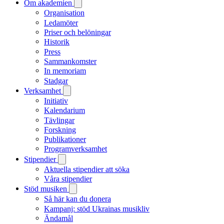
Om akademien
Organisation
Ledamöter
Priser och belöningar
Historik
Press
Sammankomster
In memoriam
Stadgar
Verksamhet
Initiativ
Kalendarium
Tävlingar
Forskning
Publikationer
Programverksamhet
Stipendier
Aktuella stipendier att söka
Våra stipendier
Stöd musiken
Så här kan du donera
Kampanj: stöd Ukrainas musikliv
Ändamål