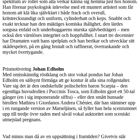
spektrum av roller som alla verkar känna sig hemma just hos honom.
Han förenar psykologisk inlevelse med ett muntert artisteri som får
honom att klä lika självklart i både frack och overall,
kritstrecksrandigt och uniform, cylinderhatt och keps. Snabbt och
exakt tecknar han den mäktiges komiska ihålighet, den lärdes
sorgsna enfald och underhuggarens sturska självbedrägeri – men
också den värnlöses integritet och hoppfullhet. I snart tre decennier
har Dramaten varit hans spelplats och han berikar och utvecklar sitt
skådespeleri, på en gång brutalt och raffinerat, överraskande och
mycket övertygande.
Prismotivering
Johan Edholm
Med omisskännlig röstklang och stor vokal pondus har Johan
Edholm en sällsynt förmåga att ge kontur åt alla sina rollgestalter.
Vare sig det är den ondskefulle polischefen baron Scarpia – den
egentliga huvudrollen i Puccinis Tosca, som Edholm gjort ett 50-tal
gånger (en i sig imponerande siffra) – eller den smått hunsade
birollen Mathieu i Giordanos Andrea Chénier, där han stämmer upp
i en rungande version av Marseljäsen, så fyller han hela scenrummet
upp till tredje övre raden med såväl vokal auktoritet som sceniskt
utmejslad pregnans.
Vad minns man då av en uppsättning i framtiden? Givetvis står