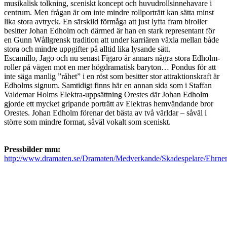
musikalisk tolkning, sceniskt koncept och huvudrollsinnehavare i
centrum. Men frågan är om inte mindre rollporträtt kan sätta minst
lika stora avtryck. En särskild förmåga att just lyfta fram biroller
besitter Johan Edholm och därmed är han en stark representant för
en Gunn Wållgrensk tradition att under karriären växla mellan både
stora och mindre uppgifter på alltid lika lysande sätt.
Escamillo, Jago och nu senast Figaro är annars några stora Edholm-
roller på vägen mot en mer högdramatisk baryton… Pondus för att
inte säga manlig ”råhet” i en röst som besitter stor attraktionskraft är
Edholms signum. Samtidigt finns här en annan sida som i Staffan
Valdemar Holms Elektra-uppsättning Orestes där Johan Edholm
gjorde ett mycket gripande porträtt av Elektras hemvändande bror
Orestes. Johan Edholm förenar det bästa av två världar – såväl i
större som mindre format, såväl vokalt som sceniskt.
Pressbilder mm:
http://www.dramaten.se/Dramaten/Medverkande/Skadespelare/Ehrner