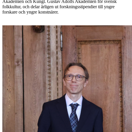
Akademien och Kungl. Gustav Adolfs Akademien för svensk
folkkultur, och delar årligen ut forskningsstipendier till yngre
forskare och yngre konstnärer.