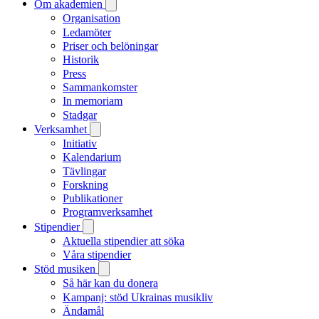
Om akademien
Organisation
Ledamöter
Priser och belöningar
Historik
Press
Sammankomster
In memoriam
Stadgar
Verksamhet
Initiativ
Kalendarium
Tävlingar
Forskning
Publikationer
Programverksamhet
Stipendier
Aktuella stipendier att söka
Våra stipendier
Stöd musiken
Så här kan du donera
Kampanj: stöd Ukrainas musikliv
Ändamål