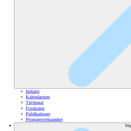
Initiativ
Kalendarium
Tävlingar
Forskning
Publikationer
Programverksamhet
Sti