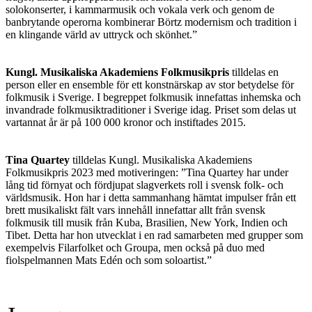
solokonserter, i kammarmusik och vokala verk och genom de
banbrytande operorna kombinerar Börtz modernism och tradition i
en klingande värld av uttryck och skönhet.”
Kungl. Musikaliska Akademiens Folkmusikpris
tilldelas en
person eller en ensemble för ett konstnärskap av stor betydelse för
folkmusik i Sverige. I begreppet folkmusik innefattas inhemska och
invandrade folkmusiktraditioner i Sverige idag. Priset som delas ut
vartannat år är på 100 000 kronor och instiftades 2015.
Tina Quartey
tilldelas Kungl. Musikaliska Akademiens
Folkmusikpris 2023 med motiveringen: ”Tina Quartey har under
lång tid förnyat och fördjupat slagverkets roll i svensk folk- och
världsmusik. Hon har i detta sammanhang hämtat impulser från ett
brett musikaliskt fält vars innehåll innefattar allt från svensk
folkmusik till musik från Kuba, Brasilien, New York, Indien och
Tibet. Detta har hon utvecklat i en rad samarbeten med grupper som
exempelvis Filarfolket och Groupa, men också på duo med
fiolspelmannen Mats Edén och som soloartist.”