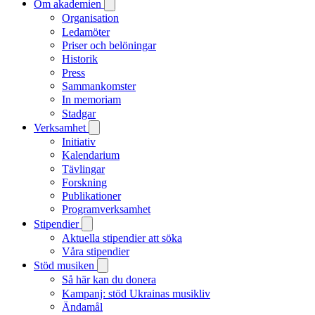
Om akademien
Organisation
Ledamöter
Priser och belöningar
Historik
Press
Sammankomster
In memoriam
Stadgar
Verksamhet
Initiativ
Kalendarium
Tävlingar
Forskning
Publikationer
Programverksamhet
Stipendier
Aktuella stipendier att söka
Våra stipendier
Stöd musiken
Så här kan du donera
Kampanj: stöd Ukrainas musikliv
Ändamål