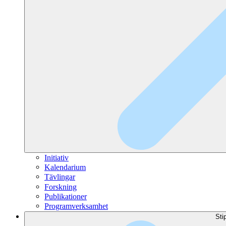
Initiativ
Kalendarium
Tävlingar
Forskning
Publikationer
Programverksamhet
Sti