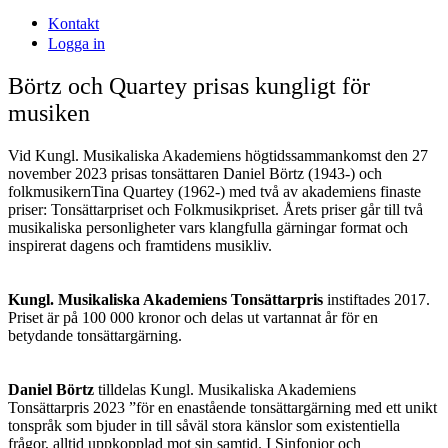
Kontakt
Logga in
Börtz och Quartey prisas kungligt för
musiken
Vid Kungl. Musikaliska Akademiens högtidssammankomst den 27
november 2023 prisas tonsättaren Daniel Börtz (1943-) och
folkmusikernTina Quartey (1962-) med två av akademiens finaste
priser: Tonsättarpriset och Folkmusikpriset. Årets priser går till två
musikaliska personligheter vars klangfulla gärningar format och
inspirerat dagens och framtidens musikliv.
Kungl. Musikaliska Akademiens Tonsättarpris
instiftades 2017.
Priset är på 100 000 kronor och delas ut vartannat år för en
betydande tonsättargärning.
Daniel Börtz
tilldelas Kungl. Musikaliska Akademiens
Tonsättarpris 2023 ”för en enastående tonsättargärning med ett unikt
tonspråk som bjuder in till såväl stora känslor som existentiella
frågor, alltid uppkopplad mot sin samtid. I Sinfonior och