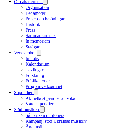
Om akademien
Organisation
Ledamöter
Priser och belöningar
Historik
Press
Sammankomster
In memoriam
Stadgar
Verksamhet
Initiativ
Kalendarium
Tävlingar
Forskning
Publikationer
Programverksamhet
Stipendier
Aktuella stipendier att söka
Våra stipendier
Stöd musiken
Så här kan du donera
Kampanj: stöd Ukrainas musikliv
Ändamål