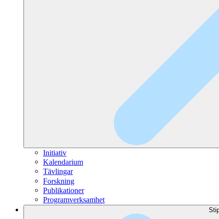
Initiativ
Kalendarium
Tävlingar
Forskning
Publikationer
Programverksamhet
Sti