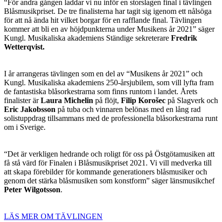
“För andra gången laddar vi nu inför en storslagen final i tävlingen
Blåsmusikpriset. De tre finalisterna har tagit sig igenom ett nålsöga
för att nå ända hit vilket borgar för en rafflande final. Tävlingen
kommer att bli en av höjdpunkterna under Musikens år 2021” säger
Kungl. Musikaliska akademiens Ständige sekreterare
Fredrik
Wetterqvist.
I år arrangeras tävlingen som en del av “Musikens år 2021” och
Kungl. Musikaliska akademiens 250-årsjubilem, som vill lyfta fram
de fantastiska blåsorkestrarna som finns runtom i landet. Årets
finalister är
Laura Michelin
på flöjt,
Filip
Korošec
på Slagverk och
Eric Jakobsson
på tuba och vinnaren belönas med en lång rad
solistuppdrag tillsammans med de professionella blåsorkestrarna runt
om i Sverige.
“Det är verkligen hedrande och roligt för oss på Östgötamusiken att
få stå värd för Finalen i Blåsmusikpriset 2021. Vi vill medverka till
att skapa förebilder för kommande generationers blåsmusiker och
genom det stärka blåsmusiken som konstform” säger länsmusikchef
Peter Wilgotsson
.
LÄS MER OM TÄVLINGEN