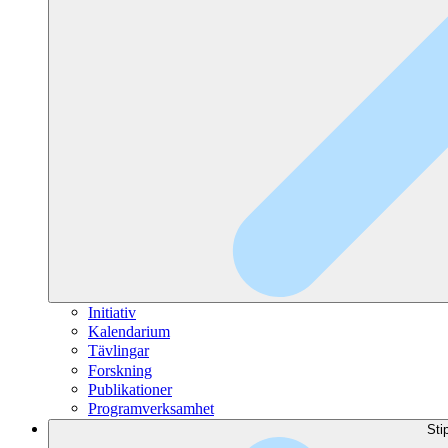
Initiativ
Kalendarium
Tävlingar
Forskning
Publikationer
Programverksamhet
Sti