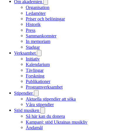
Om akademien
Organisation
Ledamöter
Priser och belöningar
Historik
Press
Sammankomster
In memoriam
Stadgar
Verksamhet
Initiativ
Kalendarium
Tävlingar
Forskning
Publikationer
Programverksamhet
Stipendier
Aktuella stipendier att söka
Våra stipendier
Stöd musiken
Så här kan du donera
Kampanj: stöd Ukrainas musikliv
Ändamål