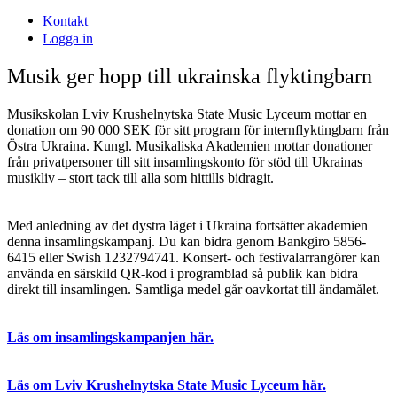
Kontakt
Logga in
Musik ger hopp till ukrainska flyktingbarn
Musikskolan Lviv Krushelnytska State Music Lyceum mottar en
donation om 90 000 SEK för sitt program för internflyktingbarn från
Östra Ukraina. Kungl. Musikaliska Akademien mottar donationer
från privatpersoner till sitt insamlingskonto för stöd till Ukrainas
musikliv – stort tack till alla som hittills bidragit.
Med anledning av det dystra läget i Ukraina fortsätter akademien
denna insamlingskampanj. Du kan bidra genom Bankgiro 5856-
6415 eller Swish 1232794741. Konsert- och festivalarrangörer kan
använda en särskild QR-kod i programblad så publik kan bidra
direkt till insamlingen. Samtliga medel går oavkortat till ändamålet.
Läs om insamlingskampanjen här.
Läs om Lviv Krushelnytska State Music Lyceum här.