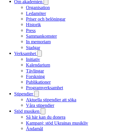
Om akademien
Organisation
Ledamöter
Priser och belöningar
Historik
Press
Sammankomster
In memoriam
Stadgar
Verksamhet
Initiativ
Kalendarium
Tävlingar
Forskning
Publikationer
Programverksamhet
Stipendier
Aktuella stipendier att söka
Våra stipendier
Stöd musiken
Så här kan du donera
Kampanj: stöd Ukrainas musikliv
Ändamål