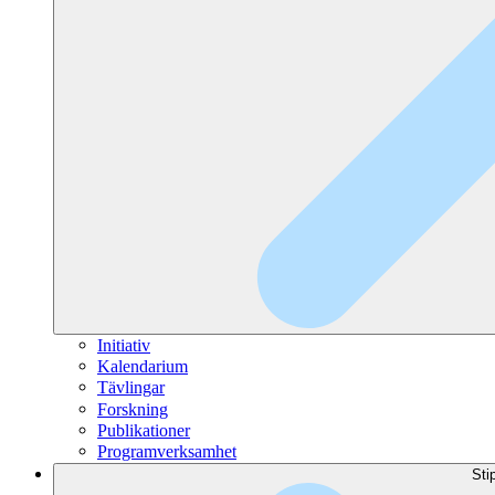
Initiativ
Kalendarium
Tävlingar
Forskning
Publikationer
Programverksamhet
Sti