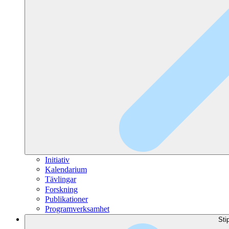
Initiativ
Kalendarium
Tävlingar
Forskning
Publikationer
Programverksamhet
Sti