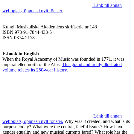
Länk till annan
webbplats, öppnas i nytt fönster.
Kungl. Musikaliska Akademiens skriftserie nr 148
ISBN 978-91-7844-433-5
ISSN 0374-5158
E-book in English
When the Royal Acacemy of Music was founded in 1771, it was
unparallelled north of the Alps.
This grand and richly illustrated
volume relates its 250-year history.
Länk till annan
webbplats, öppnas i nytt fönster.
Why was it created, and what is its
purpose today? What were the central, fateful issues? How have
gender equality and new musical currents fared? What role has the