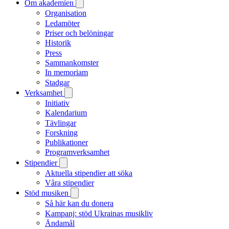
Om akademien
Organisation
Ledamöter
Priser och belöningar
Historik
Press
Sammankomster
In memoriam
Stadgar
Verksamhet
Initiativ
Kalendarium
Tävlingar
Forskning
Publikationer
Programverksamhet
Stipendier
Aktuella stipendier att söka
Våra stipendier
Stöd musiken
Så här kan du donera
Kampanj: stöd Ukrainas musikliv
Ändamål