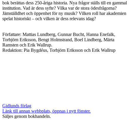
bok berättas dess 250-åriga historia. Nya frågor ställs till en gammal
institution. Vad är dess syfte? Vilka var de stora ödesfrågorna?
Jämställdhet och öppenhet för ny musik? Vilken roll har akademien
spelat historiskt – och vilken är dess relevans idag?
Författare: Mattias Lundberg, Gunnar Bucht, Hanna Enefalk,
Torbjörn Eriksson, Bengt Holmstrand, Boel Lindberg, Märta
Ramsten och Erik Wallrup.
Redaktion: Pia Bygdéus, Torbjörn Eriksson och Erik Wallrup
Gidlunds förlag
Länk till annan webbplats, öppnas i nytt fönster.
Säljes genom bokhandeln.