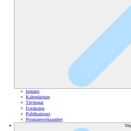
Initiativ
Kalendarium
Tävlingar
Forskning
Publikationer
Programverksamhet
Sti