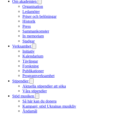
Om akademien
Organisation
Ledamöter
Priser och belöningar
Historik
Press
Sammankomster
In memoriam
Stadgar
Verksamhet
Initiativ
Kalendarium
Tävlingar
Forskning
Publikationer
Programverksamhet
Stipendier
Aktuella stipendier att söka
Våra stipendier
Stöd musiken
Så här kan du donera
Kampanj: stöd Ukrainas musikliv
Ändamål