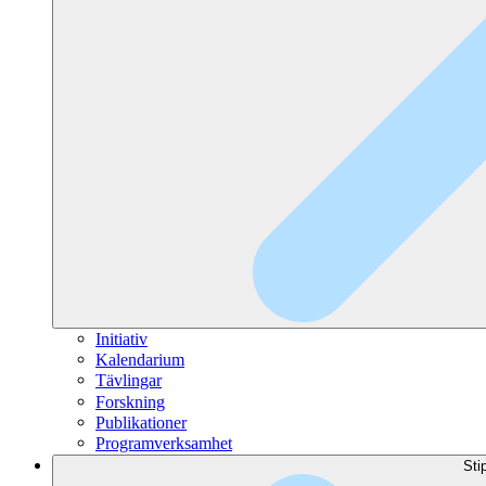
Initiativ
Kalendarium
Tävlingar
Forskning
Publikationer
Programverksamhet
Sti