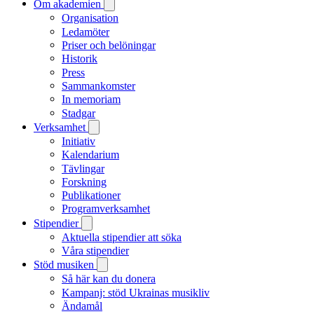
Om akademien
Organisation
Ledamöter
Priser och belöningar
Historik
Press
Sammankomster
In memoriam
Stadgar
Verksamhet
Initiativ
Kalendarium
Tävlingar
Forskning
Publikationer
Programverksamhet
Stipendier
Aktuella stipendier att söka
Våra stipendier
Stöd musiken
Så här kan du donera
Kampanj: stöd Ukrainas musikliv
Ändamål