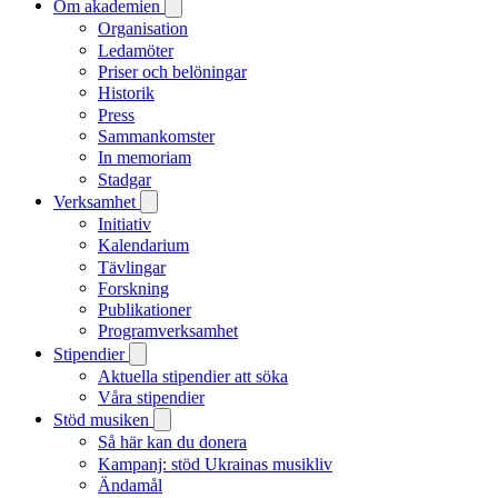
Om akademien
Organisation
Ledamöter
Priser och belöningar
Historik
Press
Sammankomster
In memoriam
Stadgar
Verksamhet
Initiativ
Kalendarium
Tävlingar
Forskning
Publikationer
Programverksamhet
Stipendier
Aktuella stipendier att söka
Våra stipendier
Stöd musiken
Så här kan du donera
Kampanj: stöd Ukrainas musikliv
Ändamål