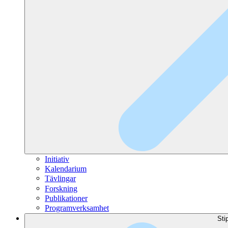
Initiativ
Kalendarium
Tävlingar
Forskning
Publikationer
Programverksamhet
Sti