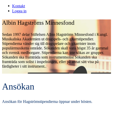
Kontakt
Logga in
Albin Hagströms Minnesfond
Sedan 1997 delar Stiftelsen Albin Hagströms Minnesfond i Kungl.
Musikaliska Akademien ut dragspels- och gitarrstipendier.
Stipendierna vänder sig till dragspelare och gitarrister inom
populärmusikens område. Sökanden skall vara högst 35 år gammal
och svensk medborgare. Stipendierna kan inte sökas av grupper.
Sökanden ska framträda som instrumentsolist Sökanden ska
framträda som solist i inspelningen, eller på annat sätt visa på
färdigheter i sitt instrument..
Ansökan
Ansökan för Hagströmstipendierna öppnar under hösten.