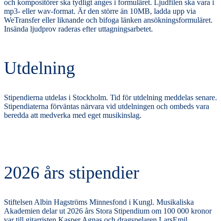
och kompositörer ska tydligt anges i formuläret. Ljudfilen ska vara i
mp3- eller wav-format. Är den större än 10MB, ladda upp via
WeTransfer eller liknande och bifoga länken ansökningsformuläret.
Insända ljudprov raderas efter uttagningsarbetet.
Utdelning
Stipendierna utdelas i Stockholm. Tid för utdelning meddelas senare.
Stipendiaterna förväntas närvara vid utdelningen och ombeds vara
beredda att medverka med eget musikinslag.
2026 års stipendier
Stiftelsen Albin Hagströms Minnesfond i Kungl. Musikaliska
Akademien delar ut 2026 års Stora Stipendium om 100 000 kronor
var till gitarristen Kasper Agnas
och dragspelaren LarsEmil