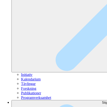
Initiativ
Kalendarium
Tävlingar
Forskning
Publikationer
Programverksamhet
Sti