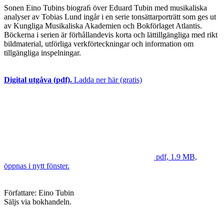
Sonen Eino Tubins biograﬁ över Eduard Tubin med musikaliska
analyser av Tobias Lund ingår i en serie tonsättarporträtt som ges ut
av Kungliga Musikaliska Akademien och Bokförlaget Atlantis.
Böckerna i serien är förhållandevis korta och lättillgängliga med rikt
bildmaterial, utförliga verkförteckningar och information om
tillgängliga inspelningar.
Digital utgåva (pdf).
Ladda ner här (gratis)
pdf, 1.9 MB,
öppnas i nytt fönster.
Författare: Eino Tubin
Säljs via bokhandeln.