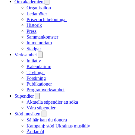
Om akademien
Organisation
Ledamöter
Priser och belöningar
Historik
Press
Sammankomster
In memoriam
Stadgar
Verksamhet
Initiativ
Kalendarium
Tävlingar
Forskning
Publikationer
Programverksamhet
Stipendier
Aktuella stipendier att söka
Våra stipendier
Stöd musiken
Så här kan du donera
Kampanj: stöd Ukrainas musikliv
Ändamål